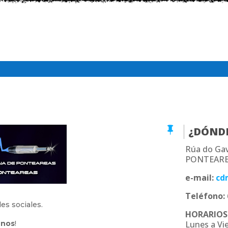

¿DÓND
Rúa do Gav
PONTEARE
e-mail:
cd
Teléfono:
es sociales.
HORARIOS
enos
!
Lunes a Vie