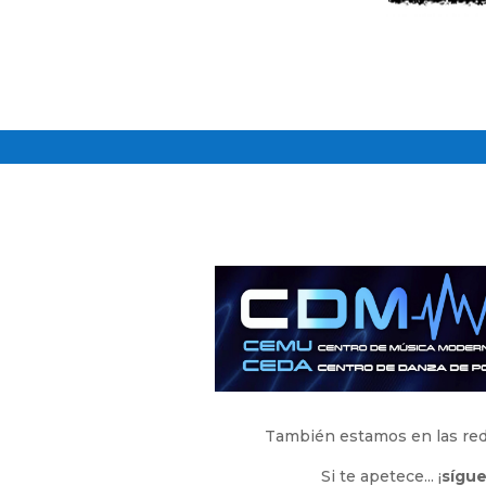
También estamos en las red
Si te apetece... ¡
sígu