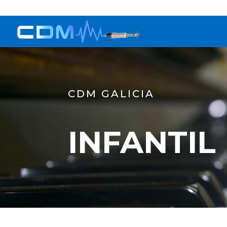
+34 618 18 61 37
cdm@cdmgalicia.com
CDM GALICIA
INFANTIL